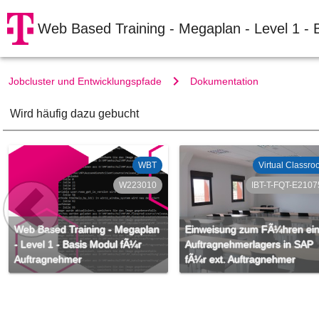
Web Based Training - Megaplan - Level 1 - 
Jobcluster und Entwicklungspfade
Dokumentation
Wird häufig dazu gebucht
WBT
Virtual Classr
W223010
IBT-T-FQT-E2107
Web Based Training - Megaplan
Einweisung zum FÃ¼hren ei
- Level 1 - Basis Modul fÃ¼r
Auftragnehmerlagers in SAP
Auftragnehmer
fÃ¼r ext. Auftragnehmer