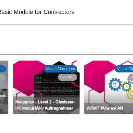
Basic Module for Contractors
oom
Virtual Classroom
Virtual C
50
E223011
nes
Megaplan - Level 2 - Glasfaser-
HK Modul fÃ¼r Auftragnehmer
WFMT fÃ¼r ext AN